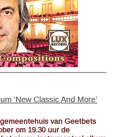
lbum ‘New Classic And More’
t gemeentehuis van Geetbets
ober om 19.30 uur de