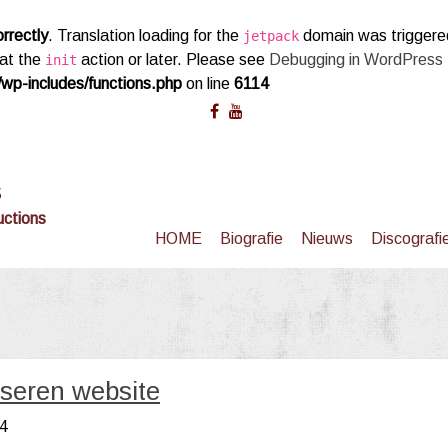
orrectly
. Translation loading for the
domain was triggered 
jetpack
 at the
action or later. Please see
Debugging in WordPress
init
wp-includes/functions.php
on line
6114
s
uctions
HOME
Biografie
Nieuws
Discografi
iseren website
4