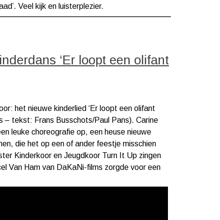
d’. Veel kijk en luisterplezier.
inderdans ‘Er loopt een olifant
or: het nieuwe kinderlied ‘Er loopt een olifant
s – tekst: Frans Busschots/Paul Pans). Carine
n leuke choreografie op, een heuse nieuwe
en, die het op een of ander feestje misschien
ster Kinderkoor en Jeugdkoor Turn It Up zingen
cel Van Ham van DaKaNi-films zorgde voor een